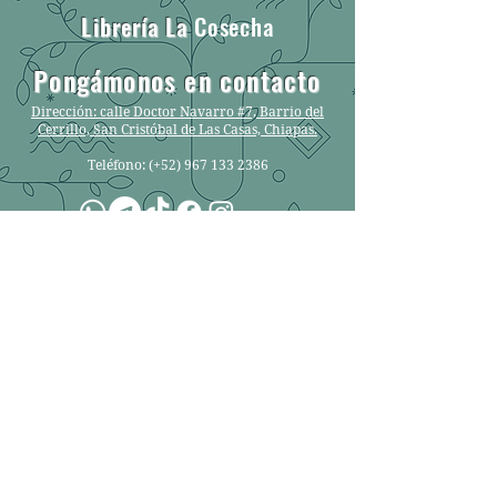
Librería La
Cosecha
Pongámonos en contacto​
Dirección: calle Doctor Navarro #7, Barrio del
Cerrillo, San Cristóbal de Las Casas, Chiapas.
​Teléfono: (+52)
967 133 2386