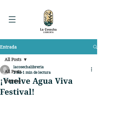
Entrada
All Posts
lacosechalibreria
All Posts
2 feb
1 min de lectura
¡Vuelve Agua Viva
Eventos
Festival!